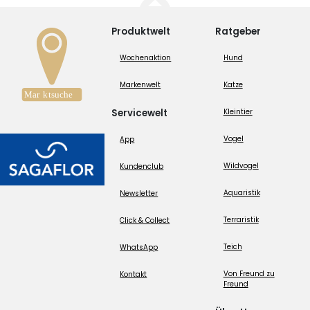
Produktwelt
Ratgeber
Wochenaktion
Hund
Markenwelt
Katze
Servicewelt
Kleintier
Vogel
App
Wildvogel
Kundenclub
Aquaristik
Newsletter
Terraristik
Click & Collect
Teich
WhatsApp
Von Freund zu
Kontakt
Freund