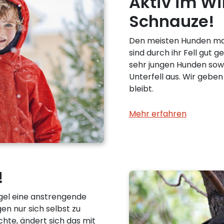
Aktiv im Wi
Schnauze!
Den meisten Hunden mac
sind durch ihr Fell gut g
sehr jungen Hunden sowi
Unterfell aus. Wir geben
bleibt.
Mehr erfahren
!
gel eine anstrengende
en nur sich selbst zu
te, ändert sich das mit