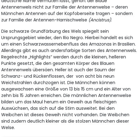
deutsche Name vermuten lässt, gehört der Blaue
Antennenwels nicht zur Familie der Antennenwelse – deren
Männchen Antennen auf der Kopfoberseite tragen – sondern
zur Familie der Antennen-Harnischwelse
(Ancistrus)
.
Die schwarze Grundfärbung des Wels spiegelt sein
Ursprungsgebiet wieder, den Rio Negro. Hierbei handelt es sich
um einen Schwarzwassernebenfluss des Amazonas in Brasilien.
Allerdings gibt es auch andersfarbige Sorten des Antennenwels
Regelrechte „Highlights“ werden durch die kleinen, helleren
Punkte gesetzt, die den gesamten Körper des Blauen
Antennenwels übersäen. Heller ist auch der Saum der
Schwanz- und Rückenflossen, der von acht bis neun
Weichstrahlen durchzogen ist. Die Männchen können
ausgewachsen eine Größe von 13 bis 15 cm und ein Alter von
zehn bis 15 Jahren erreichen. Die männlichen Antennenwelse
bilden um das Maul herum ein Geweih aus fleischigen
Auswüchsen, das sich auf die Stirn ausweitet. Bei den
Weibchen ist dieses Geweih nicht vorhanden. Die Weibchen
sind zudem deutlich kleiner als die stolzen Männchen dieser
Welse.