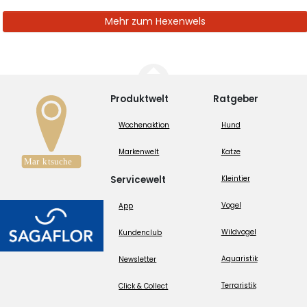
Mehr zum Hexenwels
Produktwelt
Ratgeber
Wochenaktion
Hund
Markenwelt
Katze
Servicewelt
Kleintier
Vogel
App
Wildvogel
Kundenclub
Aquaristik
Newsletter
Terraristik
Click & Collect