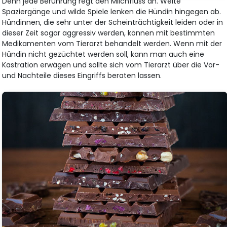
Denn jede Berührung regt den Milchfluss an. Weite
Spaziergänge und wilde Spiele lenken die Hündin hingegen ab.
Hündinnen, die sehr unter der Scheinträchtigkeit leiden oder in
dieser Zeit sogar aggressiv werden, können mit bestimmten
Medikamenten vom Tierarzt behandelt werden. Wenn mit der
Hündin nicht gezüchtet werden soll, kann man auch eine
Kastration erwägen und sollte sich vom Tierarzt über die Vor-
und Nachteile dieses Eingriffs beraten lassen.