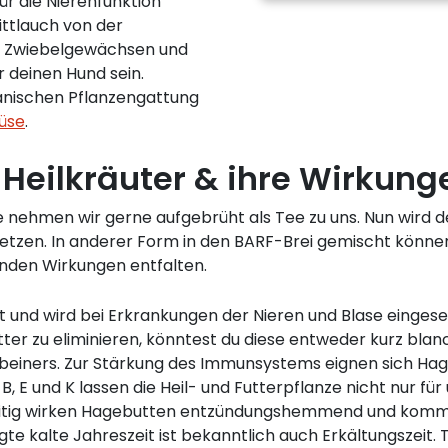
ür die Nierenfunktion
ittlauch von der
den Zwiebelgewächsen und
r deinen Hund sein.
anischen Pflanzengattung
üse
.
 Heilkräuter & ihre Wirkung
fe nehmen wir gerne aufgebrüht als Tee zu uns. Nun wird 
rsetzen. In anderer Form in den BARF-Brei gemischt könn
enden Wirkungen entfalten.
 und wird bei Erkrankungen der Nieren und Blase eingesetz
ter zu eliminieren, könntest du diese entweder kurz bla
rbeiners. Zur Stärkung des Immunsystems eignen sich Hag
B, E und K lassen die Heil- und Futterpflanze nicht nur f
zeitig wirken Hagebutten entzündungshemmend und komm
te kalte Jahreszeit ist bekanntlich auch Erkältungszeit. 