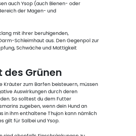
sen auch Ysop (auch Bienen- oder
 Bereich der Magen- und
klang mit ihrer beruhigenden,
n-Darm-Schleimhaut aus. Den Gegenpol zur
höpfung, Schwäche und Mattigkeit
t des Grünen
 die Kräuter zum Barfen beisteuern, müssen
ative Auswirkungen durch deren
en. So solltest du dem Futter
osmarins zugeben, wenn dein Hund an
Das in ihm enthaltene Thujon kann nämlich
s gilt für Salbei und Ysop.
n sind ebenfalls Einschränkungen zu