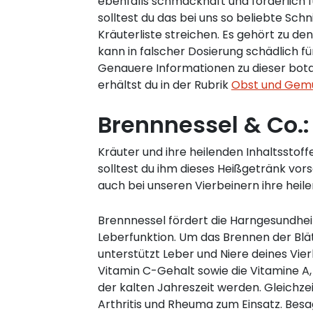
ebenfalls schmackhaft und förderlich f
solltest du das bei uns so beliebte Schn
Kräuterliste streichen. Es gehört zu 
kann in falscher Dosierung schädlich fü
Genauere Informationen zu dieser bot
erhältst du in der Rubrik
Obst und Gem
Brennnessel & Co.:
Kräuter und ihre heilenden Inhaltsstof
solltest du ihm dieses Heißgetränk vo
auch bei unseren Vierbeinern ihre heil
Brennnessel fördert die Harngesundheit
Leberfunktion. Um das Brennen der Blät
unterstützt Leber und Niere deines Vie
Vitamin C-Gehalt sowie die Vitamine A, 
der kalten Jahreszeit werden. Gleich
Arthritis und Rheuma zum Einsatz. Besag