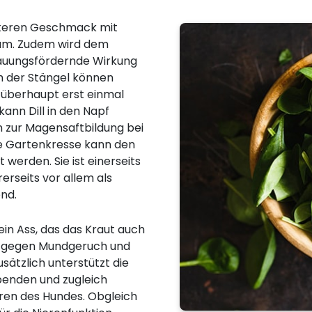
ckeren Geschmack mit
tum. Zudem wird dem
rdauungsfördernde Wirkung
ch der Stängel können
 überhaupt erst einmal
ann Dill in den Napf
 zur Magensaftbildung bei
ie Gartenkresse kann den
 werden. Sie ist einerseits
erseits vor allem als
nd.
 ein Ass, das das Kraut auch
es gegen Mundgeruch und
usätzlich unterstützt die
ibenden und zugleich
ren des Hundes. Obgleich