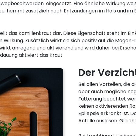
mwegbeschwerden eingesetzt. Eine ähnliche Wirkung wei
albei hemmt zusätzlich noch Entzündungen im Hals und im
t das Kamillenkraut dar. Diese Eigenschaft steht im Ein
irkung. Zusätzlich wirkt sie sich positiv auf die Mage
 wirkt anregend und aktivierend und wird daher bei Ersc
auung aktiviert das Kraut.
Der Verzich
Bei allen Vorteilen, die
aber auch mögliche neg
Fütterung beachtet werd
keinen aktivierenden R
Epilepsie erkrankt ist. 
Anfälle auslösen. Gleiche
Bei trächtigen Hündinne