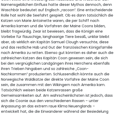
Namensgeblichen Einfluss hatte dieser Mythos dennoch, denn
Waschbär bedeutet auf Englisch „racoon“. Eine entscheidende
Rolle hat wohl die Seefahrt gespielt. Ob es dann tatsächlich die
Katzen von Marie Antoinette waren, die per Schiff nach
Amerika kamen und die Vorfahren der Maine Coons bilden,
bleibt fragwürdig. Zwar ist bewiesen, dass die Königin eine
Vorliebe für flauschige, langhaarige Tiere besaß, unklar bleibt
aber, ob wirklich ein Kapitän Samuel Clough versuchte, diese
und das restliche Hab und Gut der französischen Königsfamilie
nach Amerika zu retten. Ebenso gut könnten es daher auch die
zahlreichen Katzen des Kapitän Coon gewesen sein, die sich
bei den vergnüglichen Landgängen ihres Herrchens ebenfalls
ihren Trieben hingaben und so zahlreiche „Coon-
Nachkommen“ produzierten. Schlussendlich könnte auch die
Norwegische Waldkatze der direkte Vorfahre der Maine Coon
sein, die zusammen mit den Wikingern nach Amerika kam.
Tatsächlich weisen beide Katzenrassen große
Gemeinsamkeiten auf. Am wahrscheinlichsten ist jedoch, dass
sich die Coonie aus den verschiedenen Rassen – unter
Anpassung an das extrem raue Klima Neuenglands –
entwickelt hat, die die Einwanderer während der Besiedelung