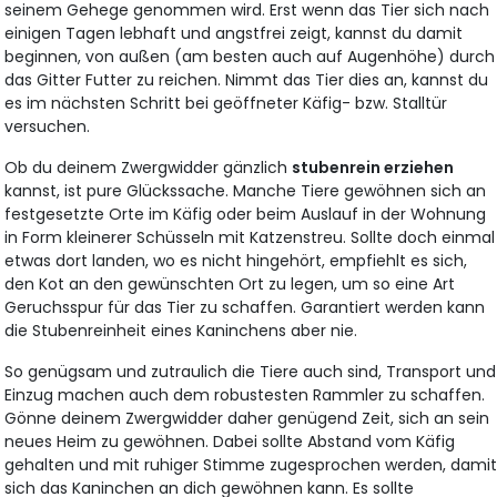
seinem Gehege genommen wird. Erst wenn das Tier sich nach
einigen Tagen lebhaft und angstfrei zeigt, kannst du damit
beginnen, von außen (am besten auch auf Augenhöhe) durch
das Gitter Futter zu reichen. Nimmt das Tier dies an, kannst du
es im nächsten Schritt bei geöffneter Käfig- bzw. Stalltür
versuchen.
Ob du deinem Zwergwidder gänzlich
stubenrein erziehen
kannst, ist pure Glückssache. Manche Tiere gewöhnen sich an
festgesetzte Orte im Käfig oder beim Auslauf in der Wohnung
in Form kleinerer Schüsseln mit Katzenstreu. Sollte doch einmal
etwas dort landen, wo es nicht hingehört, empfiehlt es sich,
den Kot an den gewünschten Ort zu legen, um so eine Art
Geruchsspur für das Tier zu schaffen. Garantiert werden kann
die Stubenreinheit eines Kaninchens aber nie.
So genügsam und zutraulich die Tiere auch sind, Transport und
Einzug machen auch dem robustesten Rammler zu schaffen.
Gönne deinem Zwergwidder daher genügend Zeit, sich an sein
neues Heim zu gewöhnen. Dabei sollte Abstand vom Käfig
gehalten und mit ruhiger Stimme zugesprochen werden, dami
sich das Kaninchen an dich gewöhnen kann. Es sollte