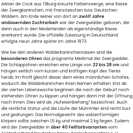
Adrian de Cock aus Tilburg kreuzte Farbenzwerge, eine Rasse
der Zwergkaninchen, mit Französischen bzw. Deutschen
Widdern. Am Ende seiner von dort an
zwölf Jahre
andauernden Zuchtarbeit
war der Zwergwidder geboren, der
dann auch in den Niederlanden als eigenständige Rasse
anerkannt wurde. Die offizielle Zulassung in Deutschland
erfolgte neun Jahre später im Jahre 1973.
Wie bei den anderen Widderkaninchenrassen sind die
besonderen Ohren
das prägnante Merkmal der Zwergwidder.
Die Schlappohren erreichen eine Länge von
22 bis 28 cm
und
hängen seitlich vom kurzen und kräftigen Kopf des Tieres
herab. Im Profil gleicht dieser dem eines männlichen Schafes,
wodurch die Widderkaninchen ihren Namen erhalten. Erst ab
der vierten Lebenswoche beginnen die nach der Geburt noch
stehenden Ohren zu kippen und hängen dann mit der Öffnung
nach innen. Dies wird als „Hufeisenbehang“ bezeichnet. Auch
die restliche Statur und die Läufe der Mümmler sind recht kurz
und gedrungen. Das Normalgewicht des walzenförmigen
Körpers sollte zwischen 1,5 kg und maximal 2 kg liegen. Zudem
wird der Zwergwidder in
über 40 Fellfarbvarianten
vom