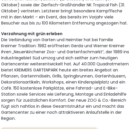
Oktober) sowie der Zierfisch-Großhändler NK Tropical Fish (31.
Oktober) vertreten. Letzterer bringt besondere Kampffische
mit in den Markt – ein Event, das bereits im Vorjahr viele
Besucher aus bis zu 100 Kilometern Entfernung angezogen hat.
Verzahnung mit grün erleben
Die Verbindung von Garten und Heimtier hat bei Familie
Kreimer Tradition: 1982 eröffneten Gerda und Werner Kreimer
ihren „Neuenkirchener Zoo- und Gartenfachmarkt“, der 1989 in
Industriegebiet Süd umzog und sich seither zum heutigen
Gartencenter weiterentwickelt hat. Auf 40.000 Quadratmetern
bietet KREIMERS GARTENPARK heute ein breites Angebot an
Pflanzen, Gartenmöbeln, Grills, Springbrunnen, Gartenhäusern,
Dekorationsartikeln, Workshops, einen Kinderspielplatz und ein
Café. 150 kostenlose Parkplätze, eine Fahrrad- und E-Bike-
Station sowie Services wie Lieferung, Montage und Einladehilfe
sorgen für zusätzlichen Komfort. Der neue ZOO & Co.-Bereich
fügt sich nahtlos in diese Gesamtstruktur ein und macht das
Gartencenter zu einer noch attraktiveren Anlaufstelle in der
Region.