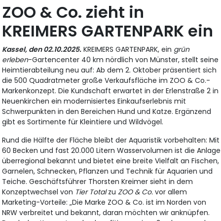
ZOO & Co. zieht in
KREIMERS GARTENPARK ein
Kassel, den 02.10.2025.
KREIMERS GARTENPARK, ein
grün
erleben
-Gartencenter 40 km nördlich von Münster, stellt seine
Heimtierabteilung neu auf: Ab dem 2. Oktober präsentiert sich
die 500 Quadratmeter große Verkaufsfläche im ZOO & Co.-
Markenkonzept. Die Kundschaft erwartet in der Erlenstraße 2 in
Neuenkirchen ein modernisiertes Einkaufserlebnis mit
Schwerpunkten in den Bereichen Hund und Katze. Ergänzend
gibt es Sortimente für Kleintiere und Wildvögel.
Rund die Hälfte der Fläche bleibt der Aquaristik vorbehalten: Mit
60 Becken und fast 20.000 Litern Wasservolumen ist die Anlage
überregional bekannt und bietet eine breite Vielfalt an Fischen,
Garnelen, Schnecken, Pflanzen und Technik für Aquarien und
Teiche. Geschäftsführer Thorsten Kreimer sieht in dem
Konzeptwechsel von
Tier Total
zu
ZOO & Co.
vor allem
Marketing-Vorteile: „Die Marke ZOO & Co. ist im Norden von
NRW verbreitet und bekannt, daran möchten wir anknüpfen.