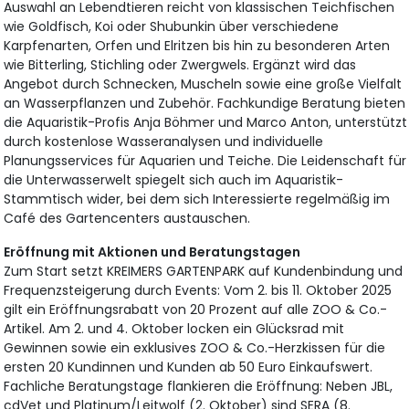
Auswahl an Lebendtieren reicht von klassischen Teichfischen
wie Goldfisch, Koi oder Shubunkin über verschiedene
Karpfenarten, Orfen und Elritzen bis hin zu besonderen Arten
wie Bitterling, Stichling oder Zwergwels. Ergänzt wird das
Angebot durch Schnecken, Muscheln sowie eine große Vielfalt
an Wasserpflanzen und Zubehör. Fachkundige Beratung bieten
die Aquaristik-Profis Anja Böhmer und Marco Anton, unterstützt
durch kostenlose Wasseranalysen und individuelle
Planungsservices für Aquarien und Teiche. Die Leidenschaft für
die Unterwasserwelt spiegelt sich auch im Aquaristik-
Stammtisch wider, bei dem sich Interessierte regelmäßig im
Café des Gartencenters austauschen.
Eröffnung mit Aktionen und Beratungstagen
Zum Start setzt KREIMERS GARTENPARK auf Kundenbindung und
Frequenzsteigerung durch Events: Vom 2. bis 11. Oktober 2025
gilt ein Eröffnungsrabatt von 20 Prozent auf alle ZOO & Co.-
Artikel. Am 2. und 4. Oktober locken ein Glücksrad mit
Gewinnen sowie ein exklusives ZOO & Co.-Herzkissen für die
ersten 20 Kundinnen und Kunden ab 50 Euro Einkaufswert.
Fachliche Beratungstage flankieren die Eröffnung: Neben JBL,
cdVet und Platinum/Leitwolf (2. Oktober) sind SERA (8.